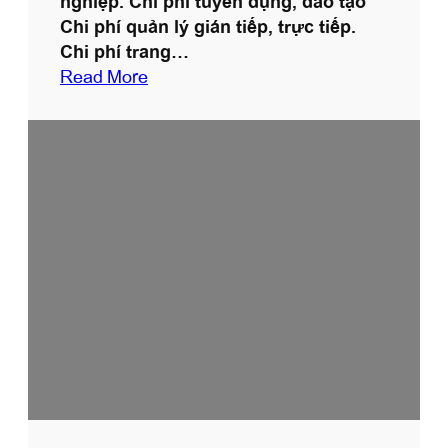
nghiệp. Chi phí tuyển dụng, đào tạo
ê
Chi phí quản lý gián tiếp, trực tiếp.
n
Chi phí trang…
B
:
Read More
ả
L
o
ợ
V
i
ệ
í
c
h
k
h
i
c
h
ọ
n
d