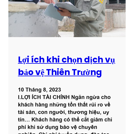
T
h
i
ế
t
B
ị
H
Lợi ích khi chọn dịch vụ
ỗ
T
bảo vệ Thiên Trường
r
ợ
10 Tháng 8, 2023
N
I.LỢI ÍCH TÀI CHÍNH Ngăn ngừa cho
h
khách hàng những tổn thất rủi ro về
â
tài sản, con người, thương hiệu, uy
n
tín… Khách hàng có thể cắt giảm chi
V
phí khi sử dụng bảo vệ chuyên
i