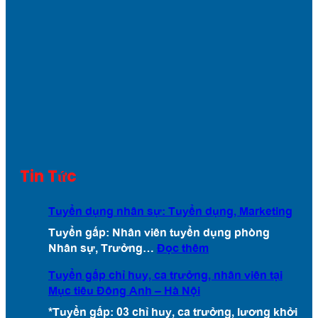
Tin Tức
Tuyển dụng nhân sự: Tuyển dụng, Marketing
Tuyển gấp: Nhân viên tuyển dụng phòng
:
Nhân sự, Trưởng…
Đọc thêm
T
Tuyển gấp chỉ huy, ca trưởng, nhân viên tại
u
Mục tiêu Đông Anh – Hà Nội
y
ể
*Tuyển gấp: 03 chỉ huy, ca trưởng, lương khởi