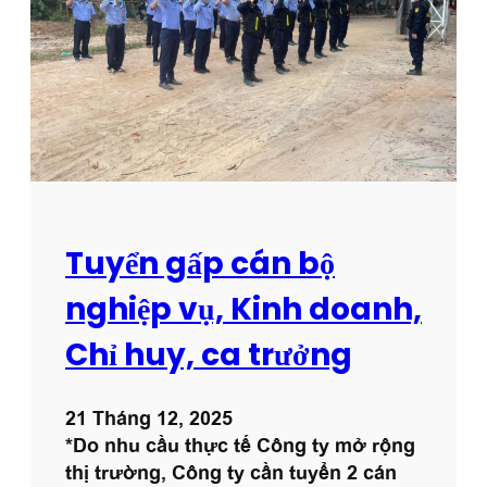
M
n
ụ
g
c
n
t
h
i
â
ê
n
u
v
Đ
i
ô
ê
n
Tuyển gấp cán bộ
n
g
b
A
nghiệp vụ, Kinh doanh,
ả
n
Chỉ huy, ca trưởng
o
h
v
–
ệ
H
21 Tháng 12, 2025
t
à
*Do nhu cầu thực tế Công ty mở rộng
ò
N
thị trường, Công ty cần tuyển 2 cán
a