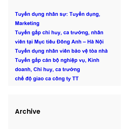
c
t
Tuyển dụng nhân sự: Tuyển dụng,
ò
Marketing
a
Tuyển gấp chỉ huy, ca trưởng, nhân
n
h
viên tại Mục tiêu Đông Anh – Hà Nội
à
Tuyển dụng nhân viên bảo vệ tòa nhà
K
Tuyển gấp cán bộ nghiệp vụ, Kinh
i
n
doanh, Chỉ huy, ca trưởng
g
chế độ giao ca công ty TT
P
a
l
a
Archive
c
e
1