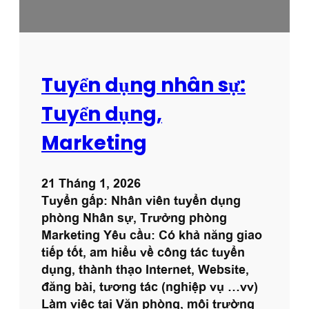
H
À
N
H
T
Tuyển dụng nhân sự:
Ò
A
Tuyển dụng,
N
Marketing
H
À
21 Tháng 1, 2026
Tuyển gấp: Nhân viên tuyển dụng
phòng Nhân sự, Trưởng phòng
Marketing Yêu cầu: Có khả năng giao
tiếp tốt, am hiểu về công tác tuyển
dụng, thành thạo Internet, Website,
đăng bài, tương tác (nghiệp vụ …vv)
Làm việc tại Văn phòng, môi trường