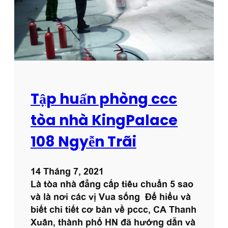
ờ
ấ
n
t
g
l
ư
ợ
n
g
Tập huấn phòng ccc
l
ê
tòa nhà KingPalace
n
108 Ngyễn Trãi
h
à
n
14 Tháng 7, 2021
g
Là tòa nhà đẳng cấp tiêu chuẩn 5 sao
đ
và là nơi các vị Vua sống Để hiểu và
â
biết chi tiết cơ bản về pccc, CA Thanh
u
Xuân, thành phố HN đã hướng dẫn và