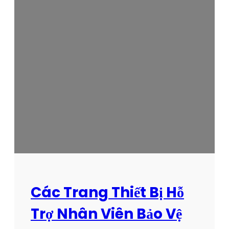
h
i
ê
n
T
r
ư
ờ
n
g
V
N
t
h
ự
Các Trang Thiết Bị Hỗ
c
h
Trợ Nhân Viên Bảo Vệ
i