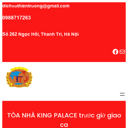
dichvuthientruong@gmail.com
0988717263
Số 262 Ngọc Hồi, Thanh Trì, Hà Nội
Facebook
Mail
TÒA NHÀ KING PALACE trước giờ giao
ca