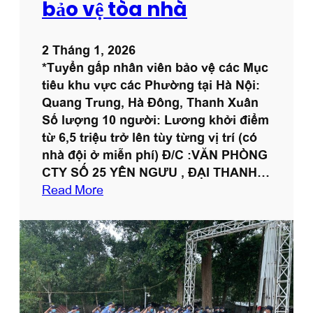
bảo vệ tòa nhà
r
ư
2 Tháng 1, 2026
ở
*Tuyển gấp nhân viên bảo vệ các Mục
n
tiêu khu vực các Phường tại Hà Nội:
g
Quang Trung, Hà Đông, Thanh Xuân
,
Số lượng 10 người: Lương khởi điểm
n
từ 6,5 triệu trở lên tùy từng vị trí (có
h
nhà đội ở miễn phí) Đ/C :VĂN PHÒNG
â
CTY SỐ 25 YÊN NGƯU , ĐẠI THANH…
n
:
Read More
v
T
i
u
ê
y
n
ể
t
n
ạ
d
i
ụ