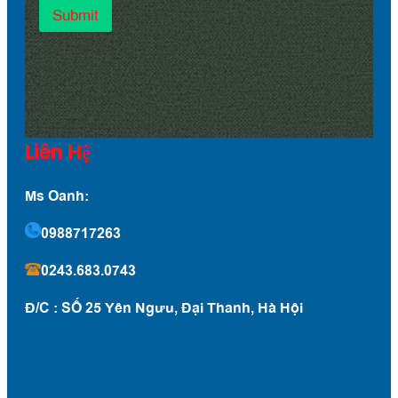
Submit
Liên Hệ
Ms Oanh:
0988717263
0243.683.0743
Đ/C : SỐ 25 Yên Ngưu, Đại Thanh, Hà Hội