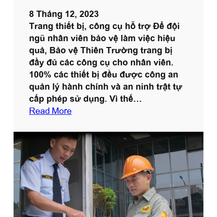
ệ
8 Tháng 12, 2023
n
Trang thiết bị, công cụ hỗ trợ Để đội
P
ngũ nhân viên bảo vệ làm việc hiệu
C
quả, Bảo vệ Thiên Trường trang bị
C
đầy đủ các công cụ cho nhân viên.
C
100% các thiết bị đều được công an
quản lý hành chính và an ninh trật tự
cấp phép sử dụng. Vì thế…
:
Read More
C
á
c
T
r
a
n
g