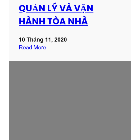
QUẢN LÝ VÀ VẬN
HÀNH TÒA NHÀ
10 Tháng 11, 2020
:
Read More
Q
U
Ả
N
L
Ý
V
À
V
Ậ
N