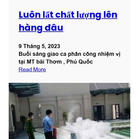
ị
c
Luôn lất chất lượng lên
h
v
hàng đâu
ụ
b
9 Tháng 5, 2023
ả
Buổi sáng giao ca phân công nhiệm vị
o
tại MT bãi Thơm , Phú Quốc
v
:
Read More
ệ
L
T
u
h
ô
i
n
ê
l
n
ấ
T
t
r
c
ư
h