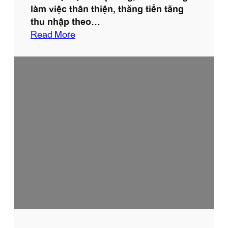
làm việc thân thiện, thăng tiến tăng
thu nhập theo…
:
Read More
T
u
y
ể
n
d
ụ
n
g
n
h
â
n
s
ự