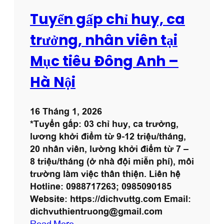
:
Tuyển gấp chỉ huy, ca
T
u
trưởng, nhân viên tại
y
Mục tiêu Đông Anh –
ể
n
Hà Nội
d
ụ
n
16 Tháng 1, 2026
g
*Tuyển gấp: 03 chỉ huy, ca trưởng,
,
lương khởi điểm từ 9-12 triệu/tháng,
M
20 nhân viên, lường khởi điểm từ 7 –
a
8 triệu/tháng (ở nhà đội miễn phí), môi
r
trường làm việc thân thiện. Liên hệ
k
Hotline: 0988717263; 0985090185
e
Website: https://dichvuttg.com Email:
t
dichvuthientruong@gmail.com
i
:
Read More