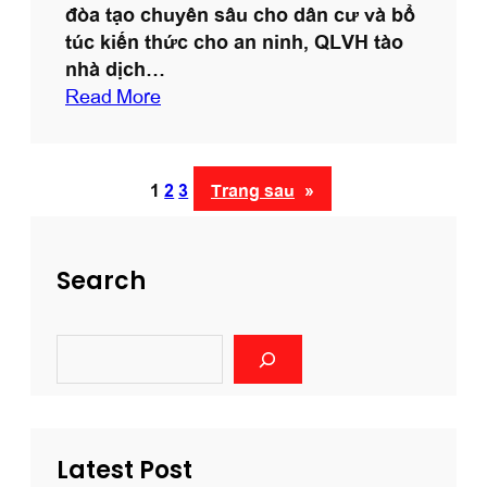
đòa tạo chuyên sâu cho dân cư và bổ
túc kiến thức cho an ninh, QLVH tào
nhà dịch…
:
Read More
T
ậ
p
1
2
3
Trang sau
»
h
u
ấ
Search
n
p
h
S
ò
e
n
a
r
g
c
c
Latest Post
h
c