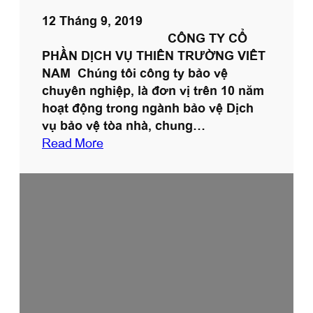
à
12 Tháng 9, 2019
,
CÔNG TY CỔ
C
PHẦN DỊCH VỤ THIÊN TRƯỜNG VIÊT
h
NAM Chúng tôi công ty bảo vệ
u
chuyên nghiệp, là đơn vị trên 10 năm
n
hoạt động trong ngành bảo vệ Dịch
g
vụ bảo vệ tòa nhà, chung…
c
:
Read More
ư
D
ị
c
h
v
ụ
b
ả
o