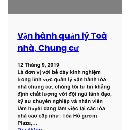
H
À
N
H
T
Vận hành quản lý Toà
Ò
A
nhà, Chung cư
N
H
12 Tháng 9, 2019
À
Là đơn vị với bề dày kinh nghiệm
trong lĩnh vực quản lý vận hành tòa
nhà chung cư, chúng tôi tự tin khẳng
định chất lượng với đội ngũ lãnh đạo,
kỹ sư chuyên nghiệp và nhân viên
tâm huyết đang làm việc tại các tòa
nhà cao cấp như: Tòa Hồ gươm
Plaza,…
:
Read More