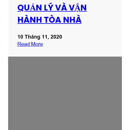
QUẢN LÝ VÀ VẬN
HÀNH TÒA NHÀ
10 Tháng 11, 2020
:
Read More
Q
U
Ả
N
L
Ý
V
À
V
Ậ
N