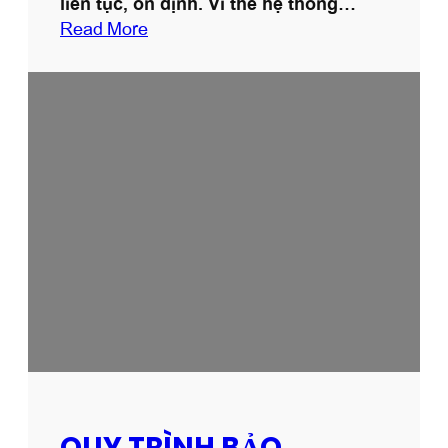
liên tục, ổn định. Vì thế hệ thống…
:
Read More
V
Ậ
N
H
À
N
H
Q
U
Ả
N
L
Ý
G
A
S
QUY TRÌNH BẢO