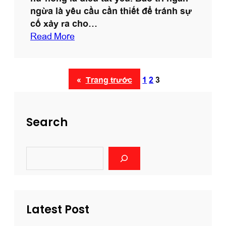
ngừa là yêu cầu cần thiết để tránh sự
V
cố xảy ra cho…
N
:
Read More
D
ị
c
«
Trang trước
1
2
3
h
v
ụ
Search
v
ậ
n
S
h
e
à
a
r
n
c
h
Latest Post
h
q
u