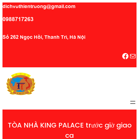
dichvuthientruong@gmail.com
0988717263
Số 262 Ngọc Hồi, Thanh Trì, Hà Nội
Facebook
Mail
TÒA NHÀ KING PALACE trước giờ giao
ca