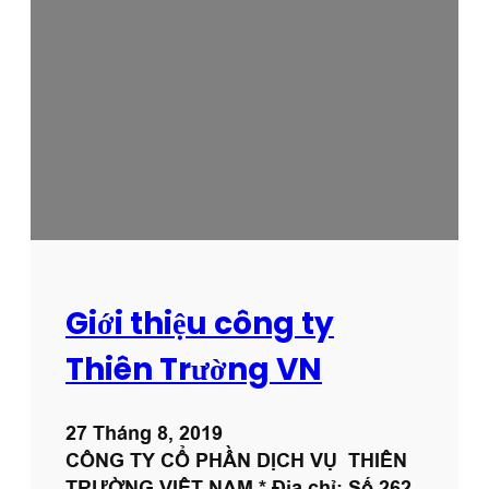
Ì
N
H
B
Ả
O
D
Ư
Ỡ
N
G
Giới thiệu công ty
Thiên Trường VN
27 Tháng 8, 2019
CÔNG TY CỔ PHẦN DỊCH VỤ THIÊN
TRƯỜNG VIỆT NAM * Địa chỉ: Số 262