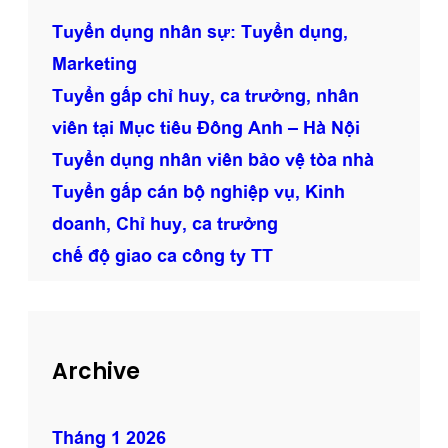
ả
Tuyển dụng nhân sự: Tuyển dụng,
n
Marketing
l
Tuyển gấp chỉ huy, ca trưởng, nhân
ý
t
viên tại Mục tiêu Đông Anh – Hà Nội
ò
Tuyển dụng nhân viên bảo vệ tòa nhà
a
Tuyển gấp cán bộ nghiệp vụ, Kinh
n
h
doanh, Chỉ huy, ca trưởng
à
chế độ giao ca công ty TT
Archive
Tháng 1 2026