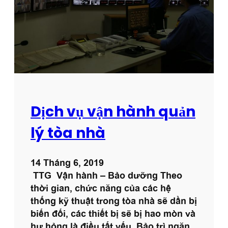
u
c
ô
n
g
t
y
T
Dịch vụ vận hành quản
h
i
lý tòa nhà
ê
n
14 Tháng 6, 2019
T
TTG Vận hành – Bảo dưỡng Theo
r
thời gian, chức năng của các hệ
ư
thống kỹ thuật trong tòa nhà sẽ dần bị
ờ
biến đối, các thiết bị sẽ bị hao mòn và
n
hư hỏng là điều tất yếu. Bảo trì ngăn
g