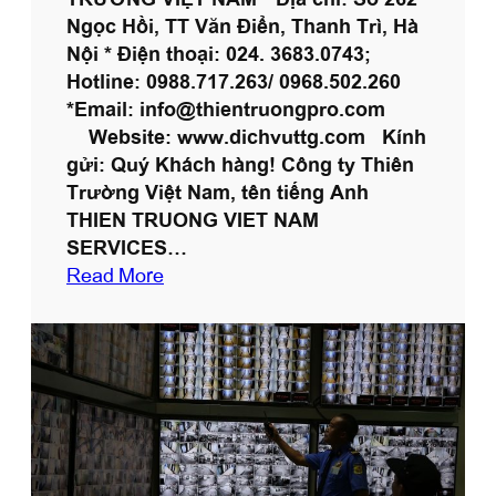
Ngọc Hồi, TT Văn Điển, Thanh Trì, Hà
Nội * Điện thoại: 024. 3683.0743;
Hotline: 0988.717.263/ 0968.502.260
*Email: info@thientruongpro.com
Website: www.dichvuttg.com Kính
gửi: Quý Khách hàng! Công ty Thiên
Trường Việt Nam, tên tiếng Anh
THIEN TRUONG VIET NAM
SERVICES…
:
Read More
G
i
ớ
i
t
h
i
ệ