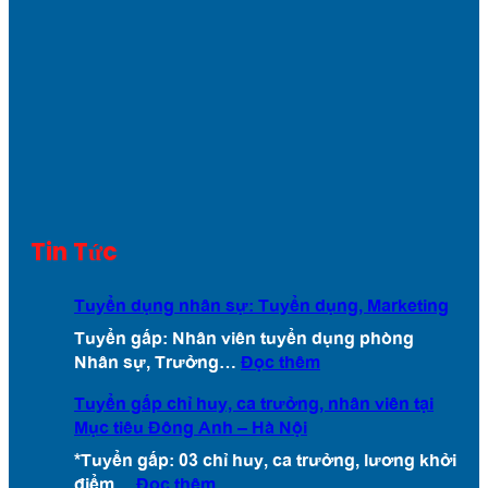
Tin Tức
Tuyển dụng nhân sự: Tuyển dụng, Marketing
Tuyển gấp: Nhân viên tuyển dụng phòng
:
Nhân sự, Trưởng…
Đọc thêm
T
Tuyển gấp chỉ huy, ca trưởng, nhân viên tại
u
Mục tiêu Đông Anh – Hà Nội
y
ể
*Tuyển gấp: 03 chỉ huy, ca trưởng, lương khởi
n
:
điểm…
Đọc thêm