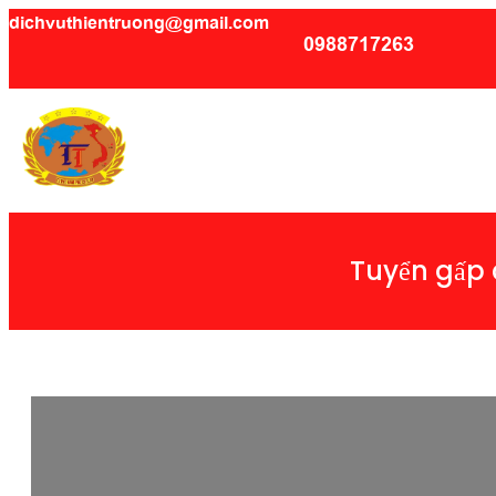
dichvuthientruong@gmail.com
0988717263
Tuyển gấp 