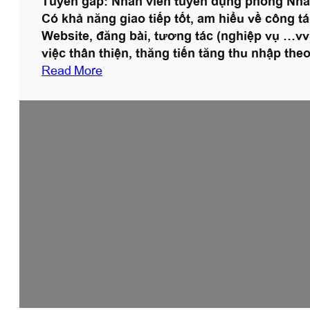
À
Có khả năng giao tiếp tốt, am hiểu về công tá
Website, đăng bài, tương tác (nghiệp vụ …vv
việc thân thiện, thăng tiến tăng thu nhập th
:
Read More
T
u
y
ể
n
d
ụ
n
g
n
h
â
n