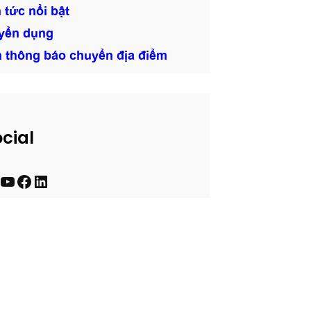
 tức nổi bật
yển dụng
n thông báo chuyển địa điểm
cial
Y
F
L
o
a
i
u
c
n
t
e
k
u
b
e
b
o
d