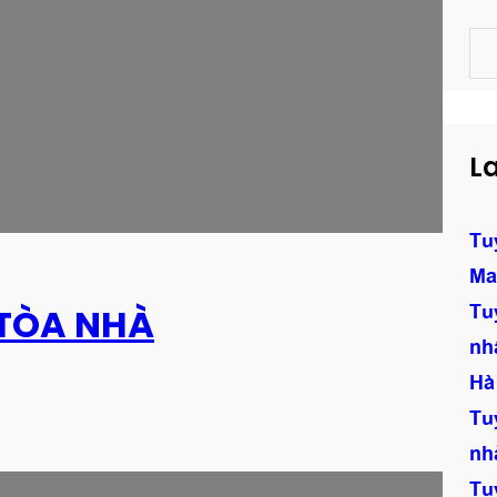
S
e
a
r
c
La
h
Tu
Ma
Tu
 TÒA NHÀ
nh
Hà
Tu
nh
Tu