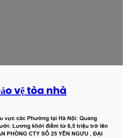
r
ảo vệ tòa nhà
hu vực các Phường tại Hà Nội: Quang
i: Lương khởi điểm từ 6,5 triệu trở lên
C :VĂN PHÒNG CTY SỐ 25 YÊN NGƯU , ĐẠI