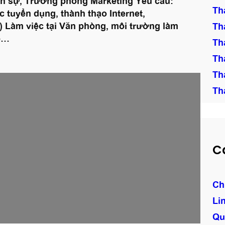
Th
c tuyển dụng, thành thạo Internet,
) Làm việc tại Văn phòng, môi trường làm
Th
eo…
Th
Th
Th
Th
C
Ch
Li
Qu