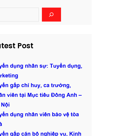
test Post
yển dụng nhân sự: Tuyển dụng,
rketing
yển gấp chỉ huy, ca trưởng,
ân viên tại Mục tiêu Đông Anh –
 Nội
yển dụng nhân viên bảo vệ tòa
à
yển gấp cán bộ nghiệp vụ, Kinh